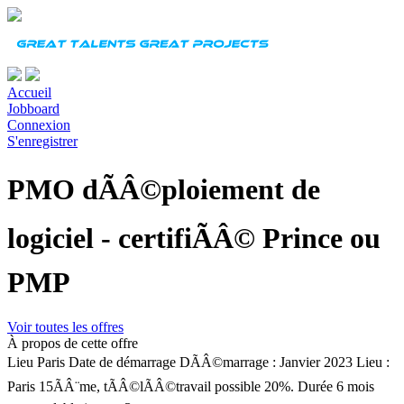
Accueil
Jobboard
Connexion
S'enregistrer
PMO dÃÂ©ploiement de
logiciel - certifiÃÂ© Prince ou
PMP
Voir toutes les offres
À propos de cette offre
Lieu
Paris
Date de démarrage
DÃÂ©marrage : Janvier 2023 Lieu :
Paris 15ÃÂ¨me, tÃÂ©lÃÂ©travail possible 20%.
Durée
6 mois