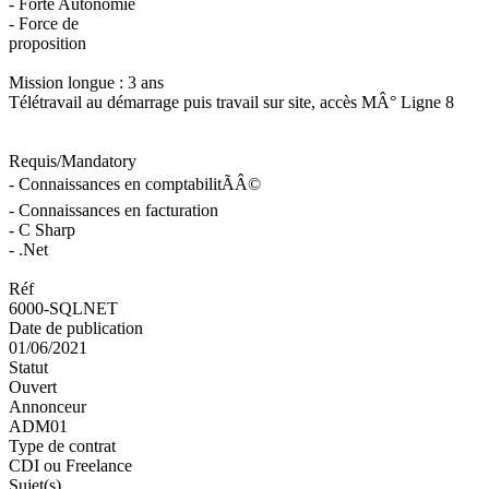
- Forte Autonomie
- Force de
proposition
Mission longue : 3 ans
Télétravail au démarrage puis travail sur site, accès MÂ° Ligne 8
Requis/Mandatory
- Connaissances en comptabilitÃÂ©
- Connaissances en facturation
- C Sharp
- .Net
Réf
6000-SQLNET
Date de publication
01/06/2021
Statut
Ouvert
Annonceur
ADM01
Type de contrat
CDI ou Freelance
Sujet(s)