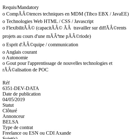
Requis/Mandatory
o CompÃÂ©tences techniques en MDM (Tibco EBX / JavaEE)
o Technologies Web HTML / CSS / Javascript
o FlexibilitÃÂ© (capacitÃÂ© ÃÂ travailler sur diffÃÂ©rents
projets au cours d'une mÃÂªme pÃÂ©riode)
o Esprit d'ÃÂ©quipe / communication
o Anglais courant
o Autonomie
o Gout pour l'apprentissage de nouvelles technologies et
rÃÂ©alisation de POC
Réf
6351-DEV-DATA
Date de publication
04/05/2019
Statut
Clôturé
Annonceur
BELSA
Type de contrat
Freelance ou ESN ou CDI Axande
Sujet(s)