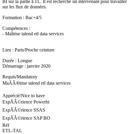
BI sur la partie ETL. Il est recherché un intervenant pour travailler
sur les flux de données.
Formation : Bac+4/5
Compétences :
- Maîtrise talend etl data services
Lieu : Paris/Proche ceinture
Durée : Longue
Démarrage : janvier 2020
Requis/Mandatory
MaÃÂ®trise talend etl data services
Apprécié/Nice to have
ExpÃÂ©rience Powerbi
ExpÃÂ©rience SSAS
ExpÃÂ©rience SAP BO
Réf
ETL-TAL