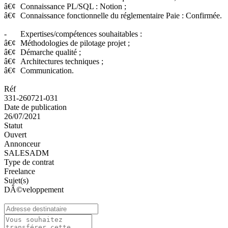
â€¢
Connaissance PL/SQL : Notion ;
â€¢
Connaissance fonctionnelle du réglementaire Paie : Confirmée.
-
Expertises/compétences souhaitables :
â€¢
Méthodologies de pilotage projet ;
â€¢
Démarche qualité ;
â€¢
Architectures techniques ;
â€¢
Communication.
Réf
331-260721-031
Date de publication
26/07/2021
Statut
Ouvert
Annonceur
SALESADM
Type de contrat
Freelance
Sujet(s)
DÃ©veloppement