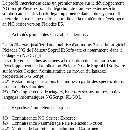
Le profil interviendra dans un premier temps sur le développement
NG Script Pleiades pour l'intégration de données externes à la
solution au sein des book déjà implémenté dans notre système. Il
devra donc avoir une maîtrise parfaite de la manière de développer
en NG script version Pleiades E5.
-
Activités principales / Livrables attendus :
Le profil devra justifier d'une maîtrise d'au moins 2 ans du progiciel
Pleiades NG de l'éditeur SopraHRSoftware et notamment dans le
codage en NG Script
Les différentes tâches associées à l'exécution de la mission sont :
Développement sur l'application PleiadesNG de SopraHRSoftware
sur le volet Gestion Administrative au moyen du langage
propriétaire NG Script :
â€¢
Rédaction spécifications techniques à partir des spécifications
fonctionnelles fournies ;
â€¢
Développements de triggers, batchs et scripts au moyen des
langages informatiques NGScript, PL/SQL.
-
Expertises/compétences requises :
â€¢
Connaissance NG Script : Expert ;
â€¢
Connaissance Paramétrage Paie Pleiades : Notion ;
â€¢
Maîtrise de l'architecture technique : Confirmée ;