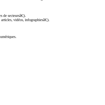
s de secteursâ€¦).
articles, vidéos, infographiesâ€¦).
 numériques.