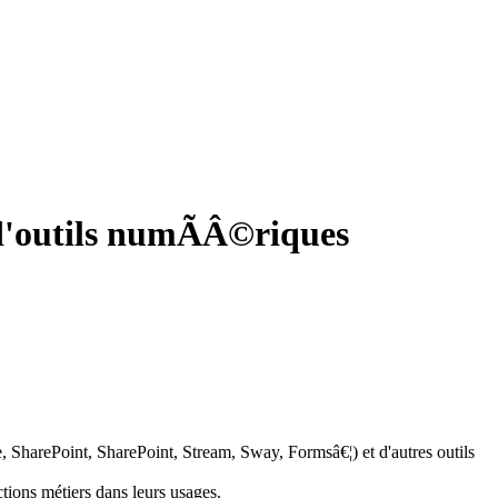
d'outils numÃÂ©riques
e, SharePoint, SharePoint, Stream, Sway, Formsâ€¦) et d'autres outils
tions métiers dans leurs usages.