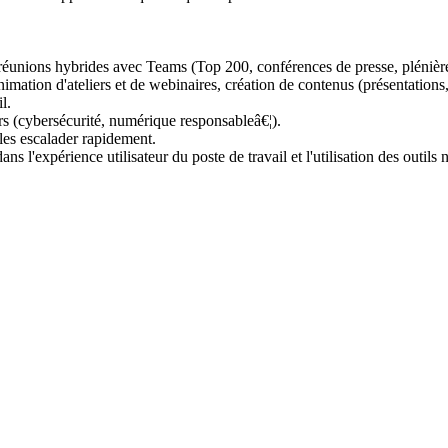
de réunions hybrides avec Teams (Top 200, conférences de presse, plénière
mation d'ateliers et de webinaires, création de contenus (présentations, 
l.
eurs (cybersécurité, numérique responsableâ€¦).
 les escalader rapidement.
ns l'expérience utilisateur du poste de travail et l'utilisation des outils