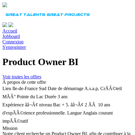
Accueil
Jobboard
Connexion
S'enregistrer
Product Owner BI
Voir toutes les offres
À propos de cette offre
Lieu
Ile-de-France Sud
Date de démarrage
A.s.a.p, CrÃÂ©teil
MÃÂ° Pointe du Lac
Durée
3 ans
Expérience
ââ¬Â¢ niveau Bac + 5. ââ¬Â¢ 2 ÃÂ 10 ans
d'expÃÂ©rience professionnelle.
Langue
Anglais courant
impÃÂ©ratif
Mission
Notre client recherche un Product Owner BI, afin de contribuer à la