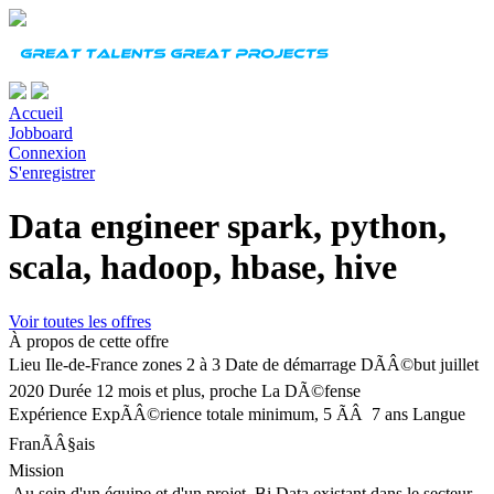
Accueil
Jobboard
Connexion
S'enregistrer
Data engineer spark, python,
scala, hadoop, hbase, hive
Voir toutes les offres
À propos de cette offre
Lieu
Ile-de-France zones 2 à 3
Date de démarrage
DÃÂ©but juillet
2020
Durée
12 mois et plus, proche La DÃ©fense
Expérience
ExpÃÂ©rience totale minimum, 5 ÃÂ 7 ans
Langue
FranÃÂ§ais
Mission
Au sein d'un équipe et d'un projet Bi Data existant dans le secteur