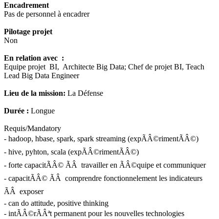
Encadrement
Pas de personnel à encadrer
Pilotage projet
Non
En relation avec :
Equipe projet BI, Architecte Big Data; Chef de projet BI, Teach
Lead Big Data Engineer
Lieu de la mission:
La Défense
Durée :
Longue
Requis/Mandatory
- hadoop, hbase, spark, spark streaming (expÃÂ©rimentÃÂ©)
- hive, pyhton, scala (expÃÂ©rimentÃÂ©)
- forte capacitÃÂ© ÃÂ travailler en ÃÂ©quipe et communiquer
- capacitÃÂ© ÃÂ comprendre fonctionnelement les indicateurs
ÃÂ exposer
- can do attitude, positive thinking
- intÃÂ©rÃÂªt permanent pour les nouvelles technologies