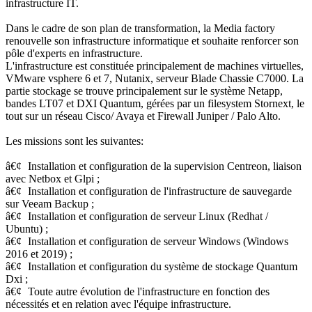
infrastructure IT.
Dans le cadre de son plan de transformation, la Media factory
renouvelle son infrastructure informatique et souhaite renforcer son
pôle d'experts en infrastructure.
L'infrastructure est constituée principalement de machines virtuelles,
VMware vsphere 6 et 7, Nutanix, serveur Blade Chassie C7000. La
partie stockage se trouve principalement sur le système Netapp,
bandes LT07 et DXI Quantum, gérées par un filesystem Stornext, le
tout sur un réseau Cisco/ Avaya et Firewall Juniper / Palo Alto.
Les missions sont les suivantes:
â€¢
Installation et configuration de la supervision Centreon, liaison
avec Netbox et Glpi ;
â€¢
Installation et configuration de l'infrastructure de sauvegarde
sur Veeam Backup ;
â€¢
Installation et configuration de serveur Linux (Redhat /
Ubuntu) ;
â€¢
Installation et configuration de serveur Windows (Windows
2016 et 2019) ;
â€¢
Installation et configuration du système de stockage Quantum
Dxi ;
â€¢
Toute autre évolution de l'infrastructure en fonction des
nécessités et en relation avec l'équipe infrastructure.