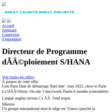
Accueil
Jobboard
Connexion
S'enregistrer
Directeur de Programme
dÃÂ©ploiement S/HANA
Voir toutes les offres
À propos de cette offre
Lieu
Paris
Date de démarrage
Start date : may 2023, close to Paris-
La DÃÂ©fense, On-site 3 days/week
Durée
6 months (extendable)
Langue
anglais niveau C1 ÃÂ l'oral requis
Mission
Un groupe international dont le siège est France (proche la