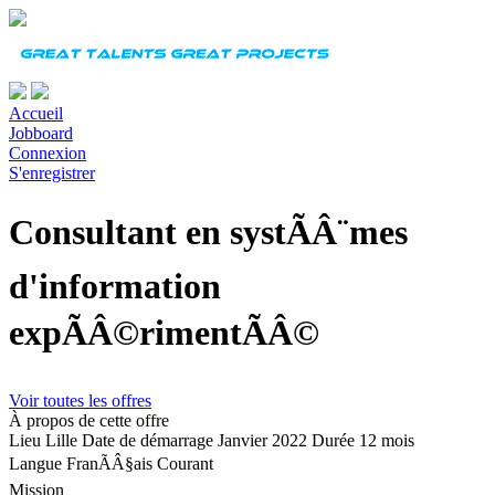
Accueil
Jobboard
Connexion
S'enregistrer
Consultant en systÃÂ¨mes
d'information
expÃÂ©rimentÃÂ©
Voir toutes les offres
À propos de cette offre
Lieu
Lille
Date de démarrage
Janvier 2022
Durée
12 mois
Langue
FranÃÂ§ais Courant
Mission