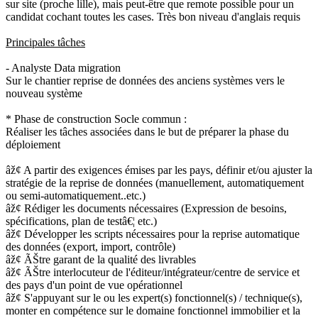
sur site (proche lille), mais peut-être que remote possible pour un
candidat cochant toutes les cases. Très bon niveau d'anglais requis
Principales tâches
- Analyste Data migration
Sur le chantier reprise de données des anciens systèmes vers le
nouveau système
* Phase de construction Socle commun :
Réaliser les tâches associées dans le but de préparer la phase du
déploiement
âž¢ A partir des exigences émises par les pays, définir et/ou ajuster la
stratégie de la reprise de données (manuellement, automatiquement
ou semi-automatiquement..etc.)
âž¢ Rédiger les documents nécessaires (Expression de besoins,
spécifications, plan de testâ€¦ etc.)
âž¢ Développer les scripts nécessaires pour la reprise automatique
des données (export, import, contrôle)
âž¢ ÃŠtre garant de la qualité des livrables
âž¢ ÃŠtre interlocuteur de l'éditeur/intégrateur/centre de service et
des pays d'un point de vue opérationnel
âž¢ S'appuyant sur le ou les expert(s) fonctionnel(s) / technique(s),
monter en compétence sur le domaine fonctionnel immobilier et la