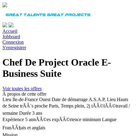
Accueil
Jobboard
Connexion
S'enregistrer
Chef De Project Oracle E-
Business Suite
Voir toutes les offres
À propos de cette offre
Lieu
Ile-de-France Ouest
Date de démarrage
A.S.A.P, Lieu Hauts
de Seine trÃÂ¨s proche Paris, Temps plein, 2j tÃÂ©lÃÂ©travail /
semaine
Durée
3 ans
Expérience
5 annÃÂ©es expÃÂ©rience minimum
Langue
FranÃÂ§ais et anglais
Mission