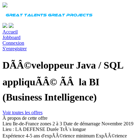
Accueil
Jobboard
Connexion
S'enregistrer
DÃÂ©veloppeur Java / SQL
appliquÃÂ© ÃÂ la BI
(Business Intelligence)
Voir toutes les offres
À propos de cette offre
Lieu
Ile-de-France zones 2 à 3
Date de démarrage
Novembre 2019
Lieu : LA DEFENSE
Durée
TrÃ¨s longue
Expérience
4-5 ans d'expÃÂ©rience minimum ExpÃÂ©rience