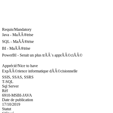
Requis/Mandatory
Java - MaÃÂ®trise
SQL - MaÃÂ®trise
BI - MaÃÂ®trise
PowerBI - Serait un plus trÃÂ¨s apprÃÂ©ciÃÂ©
Apprécié/Nice to have
ExpÃÂ©rience informatique dÃÂ©cisionnelle
SSIS, SSAS, SSRS
T-SQL
Sql Server
Réf
6910-MSBI-JAVA
Date de publication
17/10/2019
Statut