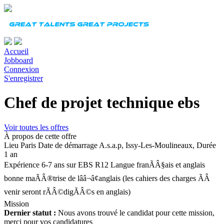
Accueil
Jobboard
Connexion
S'enregistrer
Chef de projet technique ebs
Voir toutes les offres
À propos de cette offre
Lieu
Paris
Date de démarrage
A.s.a.p, Issy-Les-Moulineaux,
Durée
1 an
Expérience
6-7 ans sur EBS R12
Langue
franÃÂ§ais et anglais
bonne maÃÂ®trise de lââ¬â¢anglais (les cahiers des charges ÃÂ
venir seront rÃÂ©digÃÂ©s en anglais)
Mission
Dernier statut :
Nous avons trouvé le candidat pour cette mission,
merci pour vos candidatures