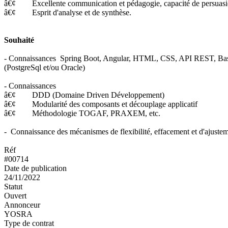
â€¢ Excellente communication et pédagogie, capacité de persuasi
â€¢ Esprit d'analyse et de synthèse.
Souhaité
- Connaissances Spring Boot, Angular, HTML, CSS, API REST, Base
(PostgreSql et/ou Oracle)
- Connaissances
â€¢ DDD (Domaine Driven Développement)
â€¢ Modularité des composants et découplage applicatif
â€¢ Méthodologie TOGAF, PRAXEM, etc.
- Connaissance des mécanismes de flexibilité, effacement et d'ajustemen
Réf
#00714
Date de publication
24/11/2022
Statut
Ouvert
Annonceur
YOSRA
Type de contrat