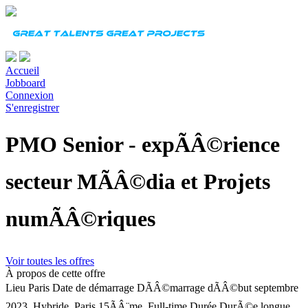
Accueil
Jobboard
Connexion
S'enregistrer
PMO Senior - expÃÂ©rience
secteur MÃÂ©dia et Projets
numÃÂ©riques
Voir toutes les offres
À propos de cette offre
Lieu
Paris
Date de démarrage
DÃÂ©marrage dÃÂ©but septembre
2023, Hybride, Paris 15ÃÂ¨me, Full-time
Durée
DurÃ©e longue,