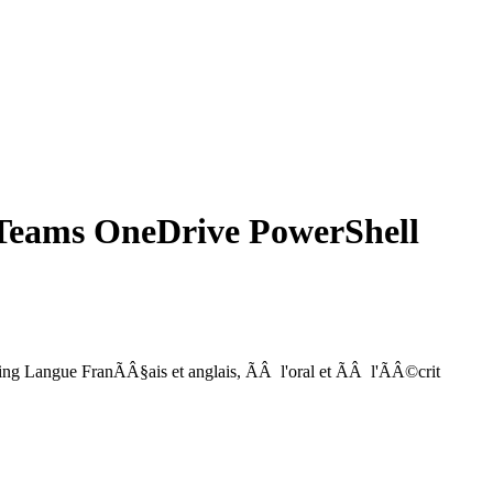
 Teams OneDrive PowerShell
ing
Langue
FranÃÂ§ais et anglais, ÃÂ l'oral et ÃÂ l'ÃÂ©crit