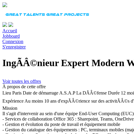
Accueil
Jobboard
Connexion
S'enregistrer
IngÃÂ©nieur Expert Modern Wo
Voir toutes les offres
À propos de cette offre
Lieu
Paris
Date de démarrage
A.S.A.P La DÃÂ©fense
Durée
12 moi
Expérience
Au moins 10 ans d'expÃÂ©rience sur des activitÃÂ©s d'
Mission
Il s'agit d'intervenir au sein d'une équipe End-User Computing (EUC
- Services de collaboration Office 365 : Sharepoint, Teams, OneDrive,
- Gestion et évolution du poste de travail et équipement mobile
- Gestion du catalogue des équipements : PC, terminaux mobiles (maj