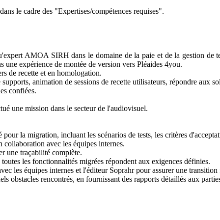
s dans le cadre des "Expertises/compétences requises".
nt qu'expert AMOA SIRH dans le domaine de la paie et de la gestion de
oins une expérience de montée de version vers Pléaides 4you.
ers de recette et en homologation.
upports, animation de sessions de recette utilisateurs, répondre aux solli
es confiées.
ctué une mission dans le secteur de l'audiovisuel.
pour la migration, incluant les scénarios de tests, les critères d'acceptati
n collaboration avec les équipes internes.
er une traçabilité complète.
 toutes les fonctionnalités migrées répondent aux exigences définies.
vec les équipes internes et l'éditeur Soprahr pour assurer une transition f
s obstacles rencontrés, en fournissant des rapports détaillés aux partie