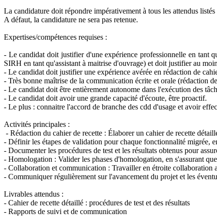
La candidature doit répondre impérativement à tous les attendus listé
A défaut, la candidature ne sera pas retenue.
Expertises/compétences requises :
- Le candidat doit justifier d'une expérience professionnelle en ta
SIRH en tant qu'assistant à maitrise d'ouvrage) et doit justifier au m
- Le candidat doit justifier une expérience avérée en rédaction de cahi
- Très bonne maîtrise de la communication écrite et orale (rédaction de s
- Le candidat doit être entièrement autonome dans l'exécution des tâch
- Le candidat doit avoir une grande capacité d'écoute, être proactif.
- Le plus : connaitre l'accord de branche des cdd d'usage et avoir effe
Activités principales :
- Rédaction du cahier de recette : Élaborer un cahier de recette détaillé 
- Définir les étapes de validation pour chaque fonctionnalité migrée, e
- Documenter les procédures de test et les résultats obtenus pour assur
- Homologation : Valider les phases d'homologation, en s'assurant que
- Collaboration et communication : Travailler en étroite collaboration a
- Communiquer régulièrement sur l'avancement du projet et les éventuel
Livrables attendus :
- Cahier de recette détaillé : procédures de test et des résultats
- Rapports de suivi et de communication